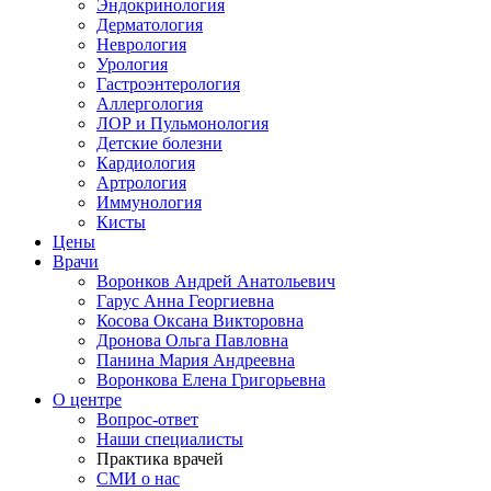
Эндокринология
Дерматология
Неврология
Урология
Гастроэнтерология
Аллергология
ЛОР и Пульмонология
Детские болезни
Кардиология
Артрология
Иммунология
Кисты
Цены
Врачи
Воронков Андрей Анатольевич
Гарус Анна Георгиевна
Косова Оксана Викторовна
Дронова Ольга Павловна
Панина Мария Андреевна
Воронкова Елена Григорьевна
О центре
Вопрос-ответ
Наши специалисты
Практика врачей
СМИ о нас