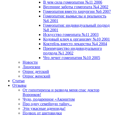
В чем сила гомеопатии №11 2006
Весенние заботы гомеопата №4 2002
Гомеопатия вместо хирургии №6 2007
Гомеопатия: вымыслы и реальность
№6 2001
Гомеопатия: индивидуальный подход
№8 2001
Искусство гомеопата №11 2003
Кодовый ключ к организму №10 2001
Коктейль вместо лекарства №4 2004
Преимущество индивидуального
подхода №1 2002
Что лечит гомеопатия №10 2005
Новости
Лицензии
Опрос детский
Опрос женский
Статьи
Отзывы
От гипотиреоза и развода меня спас доктор
Воронков!
Чудо, подаренное «Аконитом
Про одну семейную тайну...
Эти ужасные аденоиды!
Подвох от щитовидки