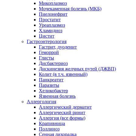
Микоплазмоз
Мочекаменная болезнь (МКБ)
Пиелонефрит
Простатит
Уреаплазмоз
Хламидиоз
Цистит
Гастроэнтерология
Гастрит, дуоденит
Геморрой
Глисты
Дисбактериоз
Дискинезия желчных путей (ДЖВП)
Колит (в т.ч. язвенный)
Панкреатит
Паразиты
Хеликобактер
Язвенная болезнь
Аллергология
Аллергический дерматит
Аллергический ринит
Аллергия (все формы)
Крапивница
Поллиноз
Сенная лихорадка