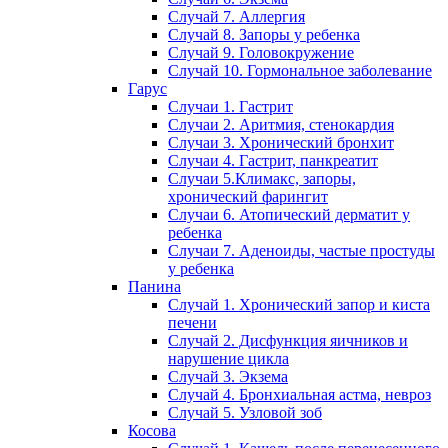
Случай 7. Аллергия
Случай 8. Запоры у ребенка
Случай 9. Головокружение
Случай 10. Гормональное заболевание
Гарус
Случаи 1. Гастрит
Случаи 2. Аритмия, стенокардия
Случаи 3. Хронический бронхит
Случаи 4. Гастрит, панкреатит
Случаи 5.Климакс, запоры,
хронический фарингит
Случаи 6. Атопический дерматит у
ребенка
Случаи 7. Аденоиды, частые простуды
у ребенка
Панина
Случай 1. Хронический запор и киста
печени
Случай 2. Дисфункция яичников и
нарушение цикла
Случай 3. Экзема
Случай 4. Бронхиальная астма, невроз
Случай 5. Узловой зоб
Косова