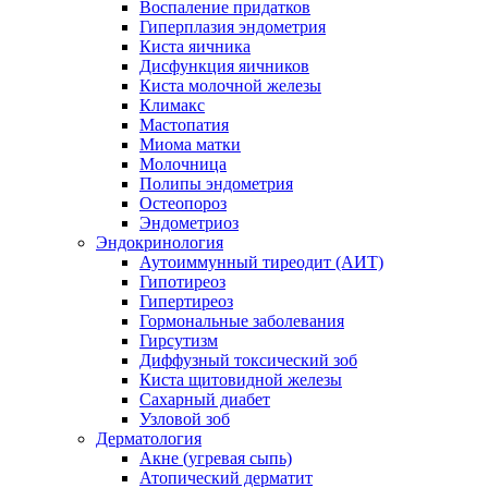
Воспаление придатков
Гиперплазия эндометрия
Киста яичника
Дисфункция яичников
Киста молочной железы
Климакс
Мастопатия
Миома матки
Молочница
Полипы эндометрия
Остеопороз
Эндометриоз
Эндокринология
Аутоиммунный тиреодит (АИТ)
Гипотиреоз
Гипертиреоз
Гормональные заболевания
Гирсутизм
Диффузный токсический зоб
Киста щитовидной железы
Сахарный диабет
Узловой зоб
Дерматология
Акне (угревая сыпь)
Атопический дерматит