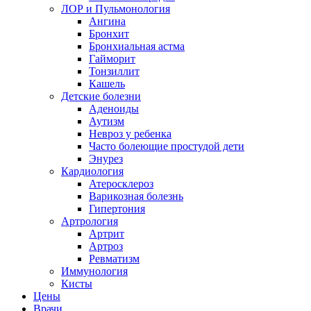
ЛОР и Пульмонология
Ангина
Бронхит
Бронхиальная астма
Гайморит
Тонзиллит
Кашель
Детские болезни
Аденоиды
Аутизм
Невроз у ребенка
Часто болеющие простудой дети
Энурез
Кардиология
Атеросклероз
Варикозная болезнь
Гипертония
Артрология
Артрит
Артроз
Ревматизм
Иммунология
Кисты
Цены
Врачи