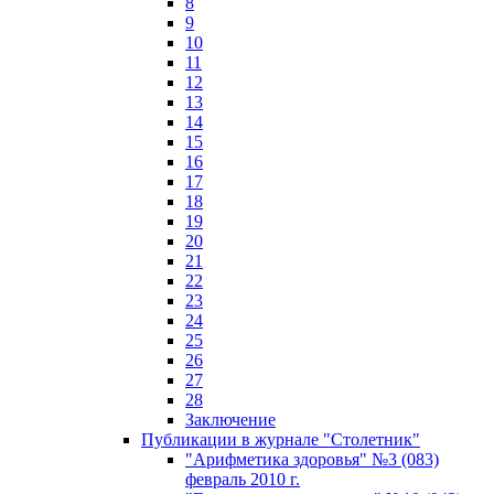
8
9
10
11
12
13
14
15
16
17
18
19
20
21
22
23
24
25
26
27
28
Заключение
Публикации в журнале "Столетник"
"Арифметика здоровья" №3 (083)
февраль 2010 г.