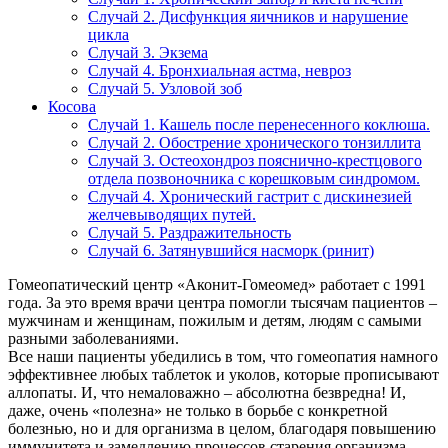
Случай 2. Дисфункция яичников и нарушение
цикла
Случай 3. Экзема
Случай 4. Бронхиальная астма, невроз
Случай 5. Узловой зоб
Косова
Случай 1. Кашель после перенесенного коклюша.
Случай 2. Обострение хронического тонзиллита
Случай 3. Остеохондроз пояснично-крестцового
отдела позвоночника с корешковым синдромом.
Случай 4. Хронический гастрит с дискинезией
желчевыводящих путей.
Случай 5. Раздражительность
Случай 6. Затянувшийся насморк (ринит)
Гомеопатический центр «Аконит-Гомеомед» работает с 1991
года. За это время врачи центра помогли тысячам пациентов –
мужчинам и женщинам, пожилым и детям, людям с самыми
разными заболеваниями.
Все наши пациенты убедились в том, что гомеопатия намного
эффективнее любых таблеток и уколов, которые прописывают
аллопаты. И, что немаловажно – абсолютна безвредна! И,
даже, очень «полезна» не только в борьбе с конкретной
болезнью, но и для организма в целом, благодаря повышению
иммунитета и замедлению процессов старения организма.