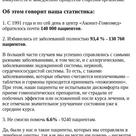
Об этом говорит наша статистика:
1. С 1991 года и по сей день в центр «Аконит-Гомеомед»
обратилось почти
140 000 пациентов
.
2. Избавились от заболеваний полностью
93,4 % - 130 760
пациентов
.
В большей части случаев мы успешно справлялись с самыми
разными заболеваниями, в том числе, и с аллергическими,
заболеваниями эндокринной системы, нервной,
сердечнососудистой системы. То есть, с такими
заболеваниями, которые обычно считаются неизлечимыми –
таблетки и гормоны приходится принимать «пожизненно».
При этом, наши пациенты не испытывали дискомфорта при
приеме гомеопатических препаратов, не страдали от
побочных эффектов или осложнений после курса лечения, и
все отмечали значительное улучшение состояния уже к
середине курса.
3. Не смогли помочь
6.6%
- 9240 пациентам.
Да, были у нас и такие пациенты, которых мы отправляли в
лечебные центры, так как мы не могли им помочь – несмотря