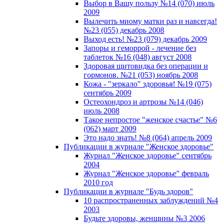
Выбор в Вашу пользу №14 (070) июль
2009
Вылечить миому матки раз и навсегда!
№23 (055) декабрь 2008
Выход есть! №23 (079) декабрь 2009
Запоры и геморрой - лечение без
таблеток №16 (048) август 2008
Здоровая щитовидка без операции и
гормонов. №21 (053) ноябрь 2008
Кожа - "зеркало" здоровья! №19 (075)
сентябрь 2009
Остеохондроз и артрозы №14 (046)
июль 2008
Такое непростое "женское счастье" №6
(062) март 2009
Это надо знать! №8 (064) апрель 2009
Публикации в журнале "Женское здоровье"
Журнал "Женское здоровье" сентябрь
2004
Журнал "Женское здоровье" февраль
2010 год
Публикации в журнале "Будь здоров"
10 распространенных заблуждений №4
2003
Будьте здоровы, женщины №3 2006