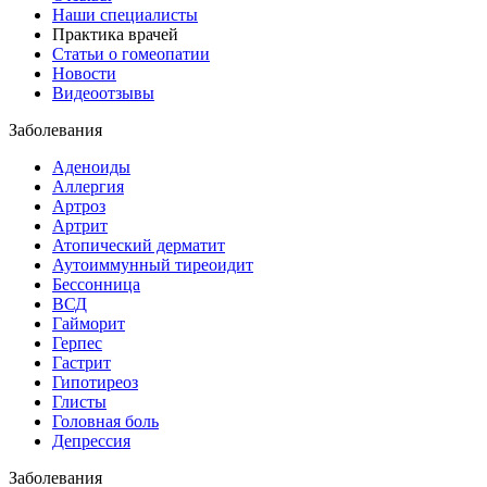
Наши специалисты
Практика врачей
Статьи о гомеопатии
Новости
Видеоотзывы
Заболевания
Аденоиды
Аллергия
Артроз
Артрит
Атопический дерматит
Аутоиммунный тиреоидит
Бессонница
ВСД
Гайморит
Герпес
Гастрит
Гипотиреоз
Глисты
Головная боль
Депрессия
Заболевания