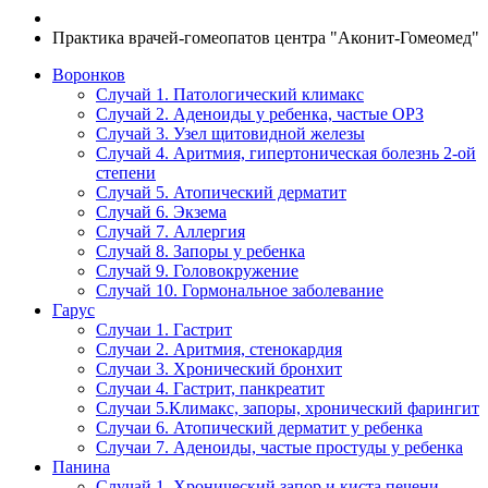
Практика врачей-гомеопатов центра "Аконит-Гомеомед"
Воронков
Случай 1. Патологический климакс
Случай 2. Аденоиды у ребенка, частые ОРЗ
Случай 3. Узел щитовидной железы
Случай 4. Аритмия, гипертоническая болезнь 2-ой
степени
Случай 5. Атопический дерматит
Случай 6. Экзема
Случай 7. Аллергия
Случай 8. Запоры у ребенка
Случай 9. Головокружение
Случай 10. Гормональное заболевание
Гарус
Случаи 1. Гастрит
Случаи 2. Аритмия, стенокардия
Случаи 3. Хронический бронхит
Случаи 4. Гастрит, панкреатит
Случаи 5.Климакс, запоры, хронический фарингит
Случаи 6. Атопический дерматит у ребенка
Случаи 7. Аденоиды, частые простуды у ребенка
Панина
Случай 1. Хронический запор и киста печени