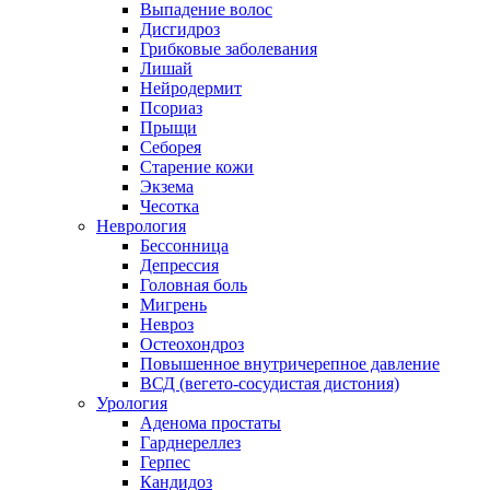
Выпадение волос
Дисгидроз
Грибковые заболевания
Лишай
Нейродермит
Псориаз
Прыщи
Себорея
Старение кожи
Экзема
Чесотка
Неврология
Бессонница
Депрессия
Головная боль
Мигрень
Невроз
Остеохондроз
Повышенное внутричерепное давление
ВСД (вегето-сосудистая дистония)
Урология
Аденома простаты
Гарднереллез
Герпес
Кандидоз