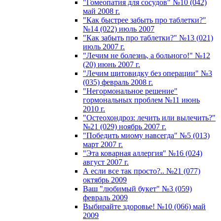
"Гомеопатия для сосудов" №10 (042)
май 2008 г.
"Как быстрее забыть про таблетки?"
№14 (022) июль 2007
"Как забыть про таблетки?" №13 (021)
июль 2007 г.
"Лечим не болезнь, а больного!" №12
(20) июнь 2007 г.
"Лечим щитовидку без операции" №3
(035) февраль 2008 г.
"Негормональное решение"
гормональных проблем №11 июнь
2010 г.
"Остеохондроз: лечить или вылечить?"
№21 (029) ноябрь 2007 г.
"Победить миому навсегда" №5 (013)
март 2007 г.
"Эта коварная аллергия" №16 (024)
август 2007 г.
А если все так просто?.. №21 (077)
октябрь 2009
Ваш "любимый букет" №3 (059)
февраль 2009
Выбирайте здоровье! №10 (066) май
2009