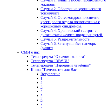
Случай 1. Кашель после перенесенного
коклюша.
Случай 2. Обострение хронического
тонзиллита
Случай 3. Остеохондроз пояснично-
крестцового отдела позвоночника с
корешковым синдромом.
Случай 4. Хронический гастрит с
дискинезией желчевыводящих путей.
Случай 5. Раздражительность
Случай 6. Затянувшийся насморк
(ринит)
СМИ о нас
Телепередача "О самом главном"
Телепередача "ВРАЧИ"
Телепередача "Народный лечебник"
Книга "Гомеопатия для Вас"
Вступление
1
2
3
4
5
6
7