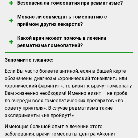
Безопасна ли гомеопатия при ревматизме?
реактивности организма. Острые формы
характеру болей, погодной чувствительности,
симптомов, но и на устранение глубоких
Да, это один из самых безопасных методов
можно купировать за 1–2 недели. При
эмоциональному состоянию, образу жизни и
причин заболевания.
Можно ли совмещать гомеопатию с
лечения. Препараты не токсичны, не
хроническом ревматизме лечение может
даже пищевым привычкам. Такой
приёмом других лекарств?
вызывают побочных эффектов и привыкания,
занять несколько месяцев. Уже в первые
персонализированный подход обеспечивает
Да. Гомеопатия совместима с физиотерапией,
их можно применять при сопутствующих
недели пациенты обычно отмечают
стойкий результат.
Какой врач может помочь в лечении
ЛФК, БАДами и даже с приёмом
заболеваниях, в пожилом возрасте, в детской
уменьшение болей и улучшение подвижности.
ревматизма гомеопатией?
традиционных противовоспалительных
практике, а также при ослабленном
Лучше всего обратиться к
препаратов. В процессе лечения у многих
иммунитете.
Запомните главное:
квалифицированному врачу-гомеопату с
пациентов возникает возможность
медицинским образованием. Он подберёт
постепенно отказаться от химических
Если Вы часто болеете ангиной, если в Вашей карте
индивидуальный препарат, даст
средств или снизить их дозировку.
обозначены диагнозы «хронический тонзиллит» или
рекомендации по образу жизни и проведёт
«хронический фарингит», то визит к врачу- гомеопату
вас через все этапы восстановления.
Вам жизненно необходим! Именно визит – не проба
по очереди всех гомеопатических препаратов «по
совету приятеля». В случае ревматизма такие
эксперименты «не пройдут!»
Имеющие большой опыт в лечении этого
заболевания, врачи-гомеопаты центра «Аконит-