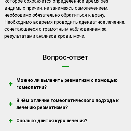
которое сохраняется определенное время без
видимых причин, не занимаясь самолечением,
необходимо обязательно обратиться к врачу.
Необходимо вовремя проводить адекватное лечение,
сочетающееся с грамотным наблюдением за
результатами анализов крови, мочи.
Вопрос-ответ
Можно ли вылечить ревматизм с помощью
гомеопатии?
Да. Гомеопатия эффективно помогает при
В чём отличие гомеопатического подхода к
остром и хроническом ревматизме. Она
лечению ревматизма?
устраняет воспаление, боль, скованность,
Гомеопат смотрит на человека целостно. Он
нормализует иммунные процессы и
Сколько длится курс лечения?
подбирает препарат не по диагнозу, а по
предотвращает обострения. Лечение
Срок зависит от стадии заболевания и
индивидуальным особенностям пациента —
направлено не только на облегчение