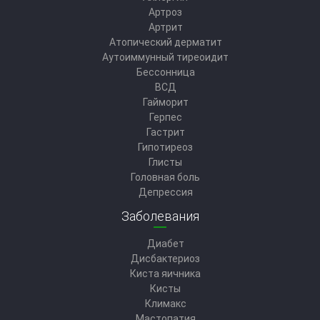
Артроз
Артрит
Атопический дерматит
Аутоиммунный тиреоидит
Бессонница
ВСД
Гайморит
Герпес
Гастрит
Гипотиреоз
Глисты
Головная боль
Депрессия
Заболевания
Диабет
Дисбактериоз
Киста яичника
Кисты
Климакс
Мастопатия