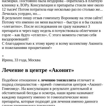
насморки. Постоянно была нездорова - обратилась в платную
клинику к ЛОРу. Консультация и препараты стоили мне около
12 тысяч! Потом потратила еще несколько раз по столько же...
Лечилась усердно, но…
В результате пишу отзыв гомеопату Воронкову на этом сайте!
Потому что именно он меня вылечил – быстро и я бы сказала
«элегантно». После исследования он сразу назначил 3
препарата и через пару недель я почувствовала облегчение в
горле – как будто «отлегло». С этого момента считаю себя
выздоровевшей!
С благодарностью к этому врачу и всему коллективу Аконита
и пожеланиями процветания!»
»
Ирина, 33 года, Москва
Лечение в центре «Аконит»
Подобное отношение к
лечению тонзиллита
отличает и
подход специалистов – врачей- гомеопатов центров «Аконит-
Гомеомед». На консультации в результате длительной и
обстоятельной беседы и осмотра, наши врачи назначают
каждому пациенту именно те гомеопатические моно
препараты, которые подходят для лечения именно данного
случая хронического тонзиллита.