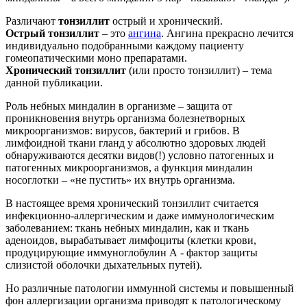
Различают
тонзиллит
острый и хронический.
Острый тонзиллит
– это
ангина
. Ангина прекрасно лечится
индивидуально подобранными каждому пациенту
гомеопатическими моно препаратами.
Хронический тонзиллит
(или просто тонзиллит) – тема
данной публикации.
Роль небных миндалин в организме – защита от
проникновения внутрь организма болезнетворных
микроорганизмов: вирусов, бактерий и грибов. В
лимфоидной ткани гланд у абсолютно здоровых людей
обнаруживаются десятки видов(!) условно патогенных и
патогенных микроорганизмов, а функция миндалин
носоглотки – «не пустить» их внутрь организма.
В настоящее время хронический тонзиллит считается
инфекционно-аллергическим и даже иммунологическим
заболеванием: ткань небных миндалин, как и ткань
аденоидов, вырабатывает лимфоциты (клетки крови,
продуцирующие иммуноглобулин А - фактор защиты
слизистой оболочки дыхательных путей).
Но различные патологии иммунной системы и повышенный
фон аллергизации организма приводят к патологическому