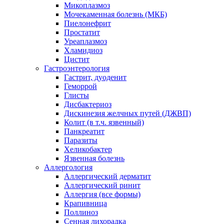
Микоплазмоз
Мочекаменная болезнь (МКБ)
Пиелонефрит
Простатит
Уреаплазмоз
Хламидиоз
Цистит
Гастроэнтерология
Гастрит, дуоденит
Геморрой
Глисты
Дисбактериоз
Дискинезия желчных путей (ДЖВП)
Колит (в т.ч. язвенный)
Панкреатит
Паразиты
Хеликобактер
Язвенная болезнь
Аллергология
Аллергический дерматит
Аллергический ринит
Аллергия (все формы)
Крапивница
Поллиноз
Сенная лихорадка