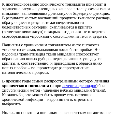
К прогрессированию хронического тонзиллита приводит и
заращение лагун – щелевидных каналов в толще самой ткани
миндалин, выполняющих дренажную и барьерную функцию.
В результате частых воспалений продукты тканевого распада,
образующиеся в результате жизнедеятельности
болезнетворных бактерий, скапливаются в криптах
(«ответвлениях» лагун) и закрывают дренажные отверстия
своеобразными «пробками», состоящими из гноя и детрита.
Пациенты с хроническим тонзиллитом часто пытаются
«полечиться» сами, выдавливая ложкой эти пробки. Но
подобная травматизация ткани миндалин способствует
образованию новых рубцов, перекрывающих уже другие
крипты, а, соответственно, и приводящая к образованию
новых пробок – т.о. происходит распространение
патологического процесса.
В прежние годы самым распространенным методом
лечения
хронического тонзиллита
(и при
лечении аденоидов
) был
хирургический метод - удаление небных миндалин (гланд).
Казалось бы, что может быть проще: есть источник
хронической инфекции – надо взять его, отрезать и
выбросить…
Но, т.к. по понятным причинам, в человеческом организме не