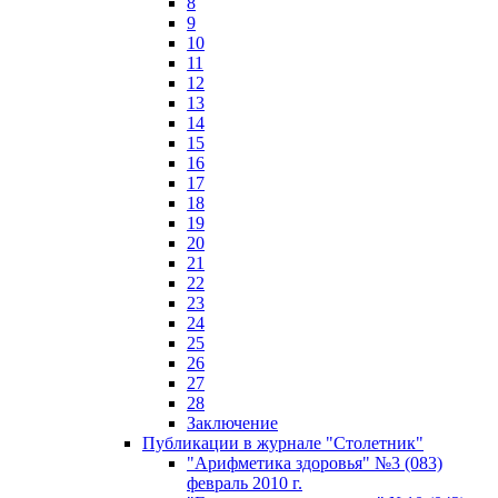
8
9
10
11
12
13
14
15
16
17
18
19
20
21
22
23
24
25
26
27
28
Заключение
Публикации в журнале "Столетник"
"Арифметика здоровья" №3 (083)
февраль 2010 г.