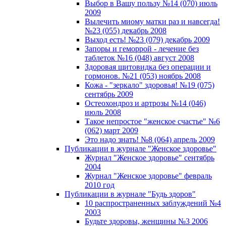
Выбор в Вашу пользу №14 (070) июль
2009
Вылечить миому матки раз и навсегда!
№23 (055) декабрь 2008
Выход есть! №23 (079) декабрь 2009
Запоры и геморрой - лечение без
таблеток №16 (048) август 2008
Здоровая щитовидка без операции и
гормонов. №21 (053) ноябрь 2008
Кожа - "зеркало" здоровья! №19 (075)
сентябрь 2009
Остеохондроз и артрозы №14 (046)
июль 2008
Такое непростое "женское счастье" №6
(062) март 2009
Это надо знать! №8 (064) апрель 2009
Публикации в журнале "Женское здоровье"
Журнал "Женское здоровье" сентябрь
2004
Журнал "Женское здоровье" февраль
2010 год
Публикации в журнале "Будь здоров"
10 распространенных заблуждений №4
2003
Будьте здоровы, женщины №3 2006