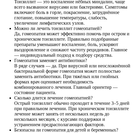
Тонзиллит — это воспаление нёбных миндалин, чаще
всего вызванное вирусами или бактериями. Симптомы
включают боль в горле, покраснение, затруднённое
глотание, повышение температуры, слабость,
увеличение лимфатических узлов.
Можно ли лечить тонзиллит гомеопатией?
Да, гомеопатия может эффективно помочь при остром и
хроническом тонзиллите. Правильно подобранные
препараты уменьшают воспаление, боль, ускоряют
выздоровление и снижают частоту рецидивов. Главное
— индивидуальный подход к подбору средства.
Гомеопатия заменяет антибиотики?
В ряде случаев — да. При вирусной или неосложнённой
бактериальной форме гомеопатия может полностью
заменить антибиотики. При тяжёлых или гнойных
формах врач оценивает необходимость
комбинированного лечения. Главный ориентир —
состояние пациента.
Сколько длится лечение гомеопатией?
Острый тонзиллит обычно проходит в течение 3–5 дней
при правильном лечении. При хроническом тонзиллите
лечение может занять от нескольких недель до
нескольких месяцев, с курсами поддержки и
устранением предрасполагающих факторов.
Безопасна ли гомеопатия для детей и беременных?