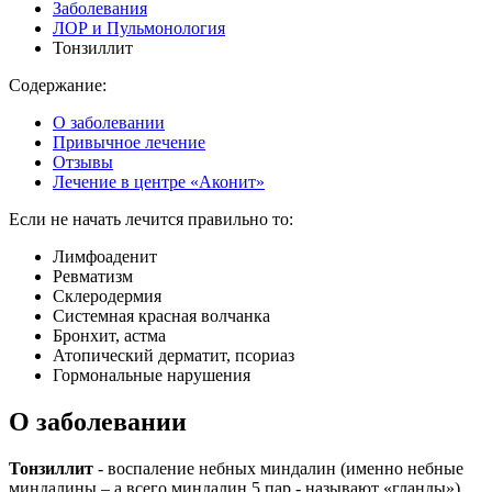
Заболевания
ЛОР и Пульмонология
Тонзиллит
Содержание:
О заболевании
Привычное лечение
Отзывы
Лечение в центре «Аконит»
Если не начать лечится правильно то:
Лимфоаденит
Ревматизм
Склеродермия
Системная красная волчанка
Бронхит, астма
Атопический дерматит, псориаз
Гормональные нарушения
О заболевании
Тонзиллит
- воспаление небных миндалин (именно небные
миндалины – а всего миндалин 5 пар - называют «гланды»).