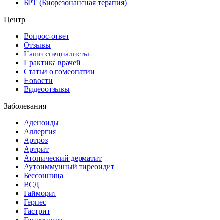
БРТ (Биорезонансная терапия)
Центр
Вопрос-ответ
Отзывы
Наши специалисты
Практика врачей
Статьи о гомеопатии
Новости
Видеоотзывы
Заболевания
Аденоиды
Аллергия
Артроз
Артрит
Атопический дерматит
Аутоиммунный тиреоидит
Бессонница
ВСД
Гайморит
Герпес
Гастрит
Гипотиреоз