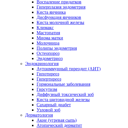
Воспаление придатков
Гиперплазия эндометрия
Киста яичника
Дисфункция яичников
Киста молочной железы
Климакс
Мастопатия
Миома матки
Молочница
Полипы эндометрия
Остеопороз
Эндометриоз
Эндокринология
Аутоиммунный тиреодит (АИТ)
Гипотиреоз
Гипертиреоз
Гормональные заболевания
Гирсутизм
Диффузный токсический зоб
Киста щитовидной железы
Сахарный диабет
Узловой зоб
Дерматология
Акне (угревая сыпь)
Атопический дерматит