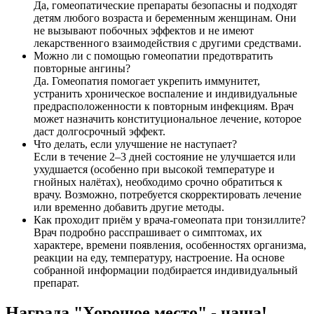
Да, гомеопатические препараты безопасны и подходят
детям любого возраста и беременным женщинам. Они
не вызывают побочных эффектов и не имеют
лекарственного взаимодействия с другими средствами.
Можно ли с помощью гомеопатии предотвратить
повторные ангины?
Да. Гомеопатия помогает укрепить иммунитет,
устранить хроническое воспаление и индивидуальные
предрасположенности к повторным инфекциям. Врач
может назначить конституциональное лечение, которое
даст долгосрочный эффект.
Что делать, если улучшение не наступает?
Если в течение 2–3 дней состояние не улучшается или
ухудшается (особенно при высокой температуре и
гнойных налётах), необходимо срочно обратиться к
врачу. Возможно, потребуется скорректировать лечение
или временно добавить другие методы.
Как проходит приём у врача-гомеопата при тонзиллите?
Врач подробно расспрашивает о симптомах, их
характере, времени появления, особенностях организма,
реакции на еду, температуру, настроение. На основе
собранной информации подбирается индивидуальный
препарат.
Награда "Хорошое место" - наша!