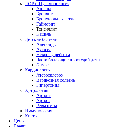
ЛОР и Пульмонология
Ангина
Бронхит
Бронхиальная астма
Гайморит
Тонзиллит
Кашель
Детские болезни
Аденоиды
Аутизм
Невроз у ребенка
Часто болеющие простудой дети
Энурез
Кардиология
Атеросклероз
Варикозная болезнь
Гипертония
Артрология
Артрит
Артроз
Ревматизм
Иммунология
Кисты
Цены
Врачи