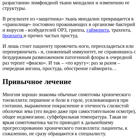
разрастанию лимфоидной ткани миндалин и изменению ее
структуры.
В результате из «защитника» ткань миндалин превращается в
«хранилище» постоянно проживающих в организме бактерий
и вирусов - возбудителей ОРЗ, гриппа,
гайморита
, трахеита,
бронхита
и прочих частых простуд.
И лишь стоит пациенту промочить ноги, переохладиться или
перенервничать - и, сниженный иммунитет, не справившись с
безудержным размножением патогенной флоры в очередной
раз терпит «фиаско». И так – «по кругу»: раз за разом –
очередная ангина, простуда, обострение гайморита…
Привычное лечение
Многим хорошо знакомы обычные симптомы хронического
тонзиллита: першение и боли в горле, усиливающиеся при
глотании, выраженное покраснение и отечность слизистой
оболочки зева (это видно даже при самостоятельном осмотре),
общее недомогание, субфебрильная температура. Такая не
яркая симптоматика часто приводит к дальнейшему
прогрессированию хронического тонзиллита: пациенты, к
сожалению, не сразу обращаются к специалисту.