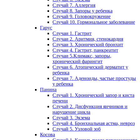
Случай 7. Аллергия
Случай 8. Запоры у ребенка
Случай 9. Головокружение
Случай 10. Гормональное заболевание
Гарус
Случаи 1. Гастрит
Случаи 2. Аритмия, стенокардия
Случаи 3. Хронический бронхит
Случаи 4. Гастрит, панкреатит
Случаи 5.Климакс, запоры,
хронический фарингит
Случаи 6. Атопический дерматит у
ребенка
Случаи 7. Аденоиды, частые простуды
у ребенка
Панина
Случай 1. Хронический запор и киста
печени
Случай 2. Дисфункция яичников и
нарушение цикла
Случай 3. Экзема
Случай 4. Бронхиальная астма, невроз
Случай 5. Узловой зоб
Косова