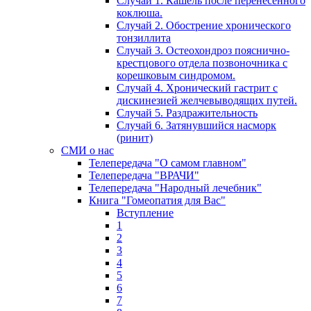
Случай 1. Кашель после перенесенного
коклюша.
Случай 2. Обострение хронического
тонзиллита
Случай 3. Остеохондроз пояснично-
крестцового отдела позвоночника с
корешковым синдромом.
Случай 4. Хронический гастрит с
дискинезией желчевыводящих путей.
Случай 5. Раздражительность
Случай 6. Затянувшийся насморк
(ринит)
СМИ о нас
Телепередача "О самом главном"
Телепередача "ВРАЧИ"
Телепередача "Народный лечебник"
Книга "Гомеопатия для Вас"
Вступление
1
2
3
4
5
6
7