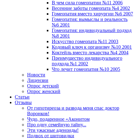
В чем сила гомеопатии №11 2006
Весенние заботы гомеопата №4 2002
Гомеопатия вместо хирургии №6 2007
Гомеопатия: вымыслы и реальность
№6 2001
Гомеопатия: индивидуальный подход
№8 2001
Искусство гомеопата №11 2003
Кодовый ключ к организму №10 2001
Коктейль вместо лекарства №4 2004
Преимущество индивидуального
подхода №1 2002
Что лечит гомеопатия №10 2005
Новости
Лицензии
Опрос детский
Опрос женский
Статьи
Отзывы
От гипотиреоза и развода меня спас доктор
Воронков!
Чудо, подаренное «Аконитом
Про одну семейную тайну...
Эти ужасные аденоиды!
Подвох от щитовидки