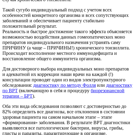
Такой сугубо индивидуальный подход с учетом всех
особенностей конкретного организма и всех сопутствующих
заболеваний и обеспечивает пациенту стабильно
положительный результат.
Реальность и быстрое достижение такого эффекта объясняется
возможностью воздействия данных гомеопатических моно
препаратов индивидуального назначения устранять саму
ПРИЧИНУ (а чаще – ПРИЧИНЫ!) хронического тонзиллита.
Происходит восполнение местного иммунодефицита и
восстановление общего иммунитета организма.
Для достоверного выбора индивидуальных моно препаратов
и адекватной их коррекции наши врачи на каждой (!)
консультации проводят один из видов электропунктурного
обследования:
диагностику по методу Фолля
или
диагностику
по ВРТ
(включающую в себя и процедуру
биорезонансной
терапии – БРТ
).
Оба эти вида обследования позволяют с достоверностью до
82% определить все диагнозы, все отклонения в состоянии
здоровья пациента на самом начальном этапе – этапе
«формирования» заболевания. В результате ВРТ диагностики
выявляются все патологические бактерии, вирусы, грибы,
глисты и паразиты, паразитирующие в организме.