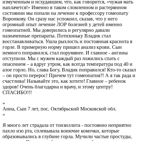
измученным и исхудавшим, что, как говорится, «чужая мать
наплачется!» Именно в таком сломленном и растерянном
состоянии мы попали на лечение к профессору гомеопату
Воронкову. Он сразу нас успокоил, сказав, что у него
огромный опыт лечение ЛОР болезней у детей именно
гомеопатией. Мы доверились и регулярно давали
назначенные препараты. Потихоньку Владик стал
восстанавливаться. Ушла рыхлость и постоянная краснота в
горле. В примерную норму пришел анализ крови. Сын
немного поправился, стал порумянее. И главное - ангины
отступили. Мы с мужем каждый раз ложились спать с
опасением – а вдруг утром, как всегда температура под 40 и
алое горло. Но, слава Богу, Владик поправился! Кто-то сказал
– он просто перерос! Причем тут гомеопатия?! А я так рада и
счастлива! Называйте это, как хотите! Главное – ребенок
здоров! Очень благодарна и врачу, и этому центру!
СПАСИБО!!!
»
Анна, Сын 7 лет, пос. Октябрьский Московской обл.
«
Я много лет страдала от тонзиллита - постоянно неприятно
пахло изо рта, сплевывала вонючие комочки, которые
образовывались в глубине горла. Мучили частые простуды,