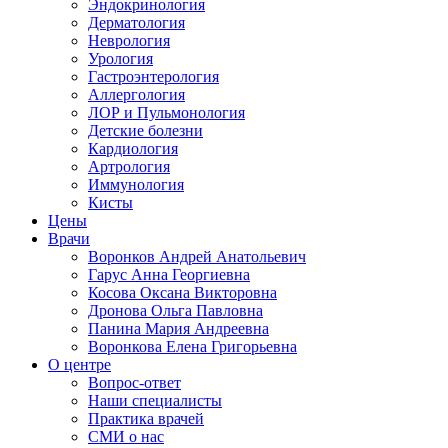
Эндокринология
Дерматология
Неврология
Урология
Гастроэнтерология
Аллергология
ЛОР и Пульмонология
Детские болезни
Кардиология
Артрология
Иммунология
Кисты
Цены
Врачи
Воронков Андрей Анатольевич
Гарус Анна Георгиевна
Косова Оксана Викторовна
Дронова Ольга Павловна
Панина Мария Андреевна
Воронкова Елена Григорьевна
О центре
Вопрос-ответ
Наши специалисты
Практика врачей
СМИ о нас