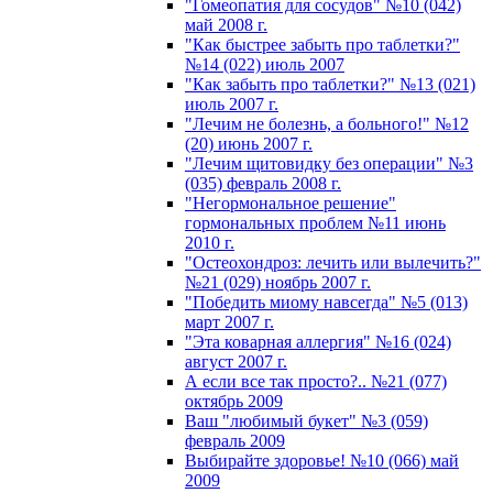
"Гомеопатия для сосудов" №10 (042)
май 2008 г.
"Как быстрее забыть про таблетки?"
№14 (022) июль 2007
"Как забыть про таблетки?" №13 (021)
июль 2007 г.
"Лечим не болезнь, а больного!" №12
(20) июнь 2007 г.
"Лечим щитовидку без операции" №3
(035) февраль 2008 г.
"Негормональное решение"
гормональных проблем №11 июнь
2010 г.
"Остеохондроз: лечить или вылечить?"
№21 (029) ноябрь 2007 г.
"Победить миому навсегда" №5 (013)
март 2007 г.
"Эта коварная аллергия" №16 (024)
август 2007 г.
А если все так просто?.. №21 (077)
октябрь 2009
Ваш "любимый букет" №3 (059)
февраль 2009
Выбирайте здоровье! №10 (066) май
2009