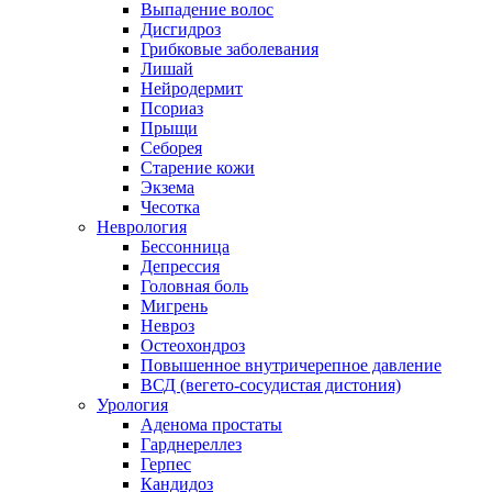
Выпадение волос
Дисгидроз
Грибковые заболевания
Лишай
Нейродермит
Псориаз
Прыщи
Себорея
Старение кожи
Экзема
Чесотка
Неврология
Бессонница
Депрессия
Головная боль
Мигрень
Невроз
Остеохондроз
Повышенное внутричерепное давление
ВСД (вегето-сосудистая дистония)
Урология
Аденома простаты
Гарднереллез
Герпес
Кандидоз