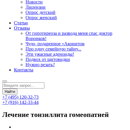
Новости
Лицензии
Опрос детский
Опрос женский
Статьи
Отзывы
От гипотиреоза и развода меня спас доктор
Воронков!
Чудо, подаренное «Аконитом
Про одну семейную тайну...
Эти ужасные аденоиды!
Подвох от щитовидки
Нужно резать?
Контакты
+7 (495) 120-32-73
+7 (916) 142-33-44
Лечение тонзиллита гомеопатией