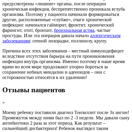
предусмотрены «лишние» органы, после операции
хроническая инфекция, беспрепятственно проникала вглубь
организма. Поэтому у пациента начинали формироваться
другие, расположенные «глубже», очаги хронической
инфекции: начинался гайморит, фронтит, хронический
фарингит, отит, бронхит,
бронхиальная астма
, частые
простуды. Или эта операция давала начало
аллергическим
заболеваниям
: сенной лихорадке, поллинозу, крупу.
Причина всех этих заболевания – местный иммунодефицит
вследствие отсутствия барьера на пути проникновения
инфекции внутрь организма. Именно поэтому в наше время
врачи во всем мире продолжают упорно бороться за
сохранение небных миндалин и аденоидов – они с
осторожностью относятся к их удалению!
Отзывы пациентов
«
Моему ребенку поставили диагноз Тонзиллит после 3х ангин!
Промежуток между ними был по 2 -3 недели. Мы давали сыну
антибиотики 2 раза за этот период. Как результат –
сильнейший дисбактериоз! Ребенок выглядел таким