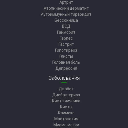
Артрит
Атопический дерматит
Аутоиммунный тиреоидит
Бессонница
ВСД
Гайморит
Герпес
Гастрит
Гипотиреоз
Глисты
Головная боль
Депрессия
Заболевания
Диабет
Дисбактериоз
Киста яичника
Кисты
Климакс
Мастопатия
Миома матки