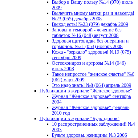
Выбор в Вашу пользу №14 (070) июль
2009
Вылечить миому матки раз и навсегда!
№23 (055) декабрь 2008
Выход есть! №23 (079) декабрь 2009
Запоры и геморрой - лечение без
таблеток №16 (048) август 2008
Здоровая щитовидка без операции и
гормонов. №21 (053) ноябрь 2008
Кожа - "зеркало" здоровья! №19 (075)
сентябрь 2009
Остеохондроз и артрозы №14 (046)
июль 2008
Такое непростое "женское счастье" №6
(062) март 2009
Это надо знать! №8 (064) апрель 2009
Публикации в журнале "Женское здоровье"
Журнал "Женское здоровье" сентябрь
2004
Журнал "Женское здоровье" февраль
2010 год
Публикации в журнале "Будь здоров"
10 распространенных заблуждений №4
2003
Будьте здоровы, женщины №3 2006