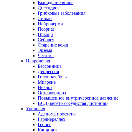
Выпадение волос
Дисгидроз
Грибковые заболевания
Лишай
Нейродермит
Псориаз
Прыщи
Себорея
Старение кожи
Экзема
Чесотка
Неврология
Бессонница
Депрессия
Головная боль
Мигрень
Невроз
Остеохондроз
Повышенное внутричерепное давление
ВСД (вегето-сосудистая дистония)
Урология
Аденома простаты
Гарднереллез
Герпес
Кандидоз