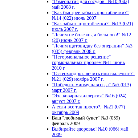
"Гомеопатия для сосудов" №10 (042)
май 2008 г.
"Как быстрее забыть про таблетки?"
№14 (022) июль 2007
"Как забыть про таблетки?" №13 (021)
июль 2007 г.
"Лечим не болезнь, а больного!" №12
(20) июнь 2007 г.
"Лечим щитовидку без операции" №3
(035) февраль 2008 г.
"Негормональное решение"
гормональных проблем №11 июнь
2010 г.
"Остеохондроз: лечить или вылечить?"
№21 (029) ноябрь 2007 г.
"Победить миому навсегда" №5 (013)
март 2007 г.
"Эта коварная аллергия" №16 (024)
август 2007 г.
А если все так просто?.. №21 (077)
октябрь 2009
Ваш "любимый букет" №3 (059)
февраль 2009
Выбирайте здоровье! №10 (066) май
2009