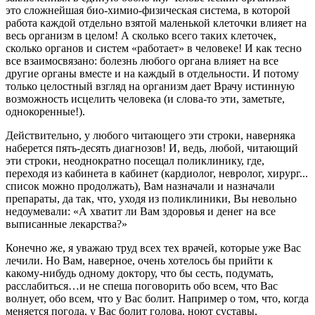
это сложнейшая био-химио-физическая система, в которой
работа каждой отдельно взятой маленькой клеточки влияет на
весь организм в целом! А сколько всего таких клеточек,
сколько органов и систем «работает» в человеке! И как тесно
все взаимосвязано: болезнь любого органа влияет на все
другие органы вместе и на каждый в отдельности. И потому
только целостный взгляд на организм дает Врачу истинную
возможность исцелить человека (и слова-то эти, заметьте,
однокоренные!).
Действительно, у любого читающего эти строки, наверняка
наберется пять-десять диагнозов! И, ведь, любой, читающий
эти строки, неоднократно посещал поликлинику, где,
переходя из кабинета в кабинет (кардиолог, невролог, хирург...
список можно продолжать), Вам назначали и назначали
препараты, да так, что, уходя из поликлиники, Вы невольно
недоумевали: «А хватит ли Вам здоровья и денег на все
выписанные лекарства?»
Конечно же, я уважаю труд всех тех врачей, которые уже Вас
лечили. Но Вам, наверное, очень хотелось бы прийти к
какому-нибудь одному доктору, что бы сесть, подумать,
расслабиться…и не спеша поговорить обо всем, что Вас
волнует, обо всем, что у Вас болит. Например о том, что, когда
меняется погода, у Вас болит голова, ноют суставы,