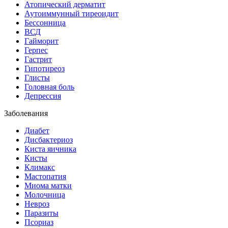
Атопический дерматит
Аутоиммунный тиреоидит
Бессонница
ВСД
Гайморит
Герпес
Гастрит
Гипотиреоз
Глисты
Головная боль
Депрессия
Заболевания
Диабет
Дисбактериоз
Киста яичника
Кисты
Климакс
Мастопатия
Миома матки
Молочница
Невроз
Паразиты
Псориаз