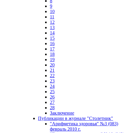
8
9
10
11
12
13
14
15
16
17
18
19
20
21
22
23
24
25
26
27
28
Заключение
Публикации в журнале "Столетник"
"Арифметика здоровья" №3 (083)
февраль 2010 г.