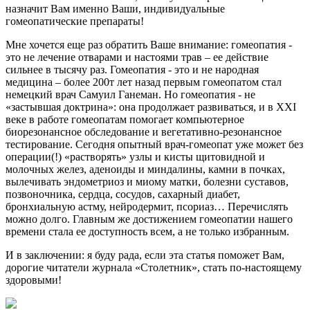
назначит Вам именно Ваши, индивидуальные
гомеопатические препараты!
Мне хочется еще раз обратить Ваше внимание: гомеопатия -
это не лечение отварами и настоями трав – ее действие
сильнее в тысячу раз. Гомеопатия - это и не народная
медицина – более 200т лет назад первым гомеопатом стал
немецкий врач Самуил Ганеман. Но гомеопатия - не
«застывшая доктрина»: она продолжает развиваться, и в XXI
веке в работе гомеопатам помогает компьютерное
биорезонансное обследование и вегетативно-резонансное
тестирование. Сегодня опытный врач-гомеопат уже может без
операции(!) «растворять» узлы и кисты щитовидной и
молочных желез, аденоиды и миндалины, камни в почках,
вылечивать эндометриоз и миому матки, болезни суставов,
позвоночника, сердца, сосудов, сахарный диабет,
бронхиальную астму, нейродермит, псориаз… Перечислять
можно долго. Главным же достижением гомеопатии нашего
времени стала ее доступность всем, а не только избранным.
И в заключении: я буду рада, если эта статья поможет Вам,
дорогие читатели журнала «Столетник», стать по-настоящему
здоровыми!