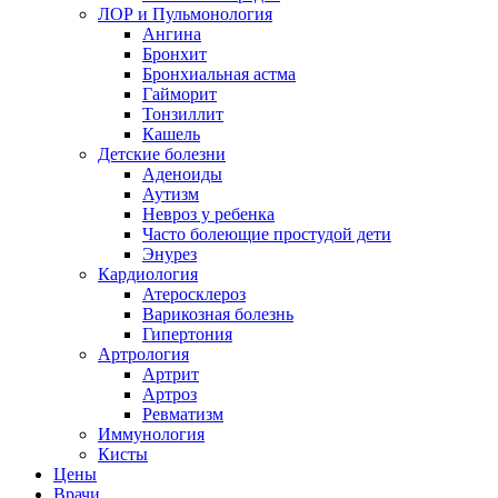
ЛОР и Пульмонология
Ангина
Бронхит
Бронхиальная астма
Гайморит
Тонзиллит
Кашель
Детские болезни
Аденоиды
Аутизм
Невроз у ребенка
Часто болеющие простудой дети
Энурез
Кардиология
Атеросклероз
Варикозная болезнь
Гипертония
Артрология
Артрит
Артроз
Ревматизм
Иммунология
Кисты
Цены
Врачи