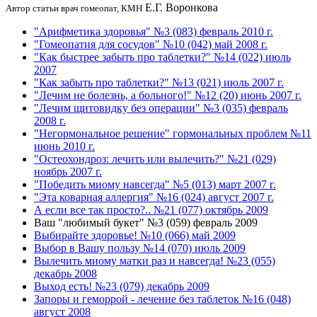
Е.Г. Воронкова
Автор статьи врач гомеопат, КМН
"Арифметика здоровья" №3 (083) февраль 2010 г.
"Гомеопатия для сосудов" №10 (042) май 2008 г.
"Как быстрее забыть про таблетки?" №14 (022) июль
2007
"Как забыть про таблетки?" №13 (021) июль 2007 г.
"Лечим не болезнь, а больного!" №12 (20) июнь 2007 г.
"Лечим щитовидку без операции" №3 (035) февраль
2008 г.
"Негормональное решение" гормональных проблем №11
июнь 2010 г.
"Остеохондроз: лечить или вылечить?" №21 (029)
ноябрь 2007 г.
"Победить миому навсегда" №5 (013) март 2007 г.
"Эта коварная аллергия" №16 (024) август 2007 г.
А если все так просто?.. №21 (077) октябрь 2009
Ваш "любимый букет" №3 (059) февраль 2009
Выбирайте здоровье! №10 (066) май 2009
Выбор в Вашу пользу №14 (070) июль 2009
Вылечить миому матки раз и навсегда! №23 (055)
декабрь 2008
Выход есть! №23 (079) декабрь 2009
Запоры и геморрой - лечение без таблеток №16 (048)
август 2008