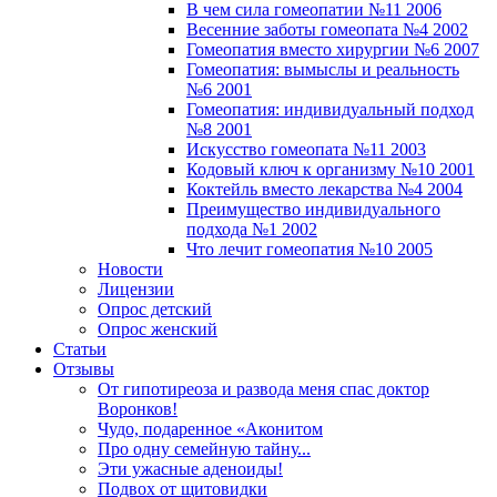
В чем сила гомеопатии №11 2006
Весенние заботы гомеопата №4 2002
Гомеопатия вместо хирургии №6 2007
Гомеопатия: вымыслы и реальность
№6 2001
Гомеопатия: индивидуальный подход
№8 2001
Искусство гомеопата №11 2003
Кодовый ключ к организму №10 2001
Коктейль вместо лекарства №4 2004
Преимущество индивидуального
подхода №1 2002
Что лечит гомеопатия №10 2005
Новости
Лицензии
Опрос детский
Опрос женский
Статьи
Отзывы
От гипотиреоза и развода меня спас доктор
Воронков!
Чудо, подаренное «Аконитом
Про одну семейную тайну...
Эти ужасные аденоиды!
Подвох от щитовидки