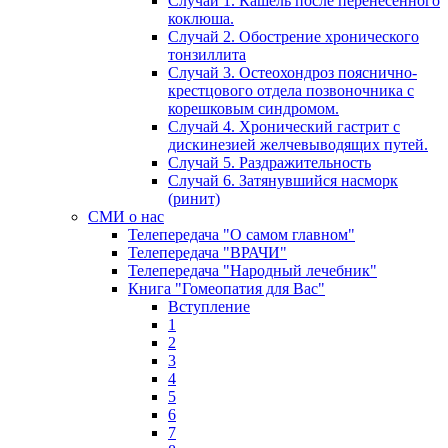
Случай 1. Кашель после перенесенного
коклюша.
Случай 2. Обострение хронического
тонзиллита
Случай 3. Остеохондроз пояснично-
крестцового отдела позвоночника с
корешковым синдромом.
Случай 4. Хронический гастрит с
дискинезией желчевыводящих путей.
Случай 5. Раздражительность
Случай 6. Затянувшийся насморк
(ринит)
СМИ о нас
Телепередача "О самом главном"
Телепередача "ВРАЧИ"
Телепередача "Народный лечебник"
Книга "Гомеопатия для Вас"
Вступление
1
2
3
4
5
6
7