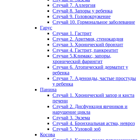
Случай 7. Аллергия
Случай 8. Запоры у ребенка
Случай 9. Головокружение
Случай 10. Гормональное заболевание
Гарус
Случаи 1. Гастрит
Случаи 2. Аритмия, стенокардия
Случаи 3. Хронический бронхит
Случаи 4. Гастрит, панкреатит
Случаи 5.Климакс, запоры,
хронический фарингит
Случаи 6. Атопический дерматит у
ребенка
Случаи 7. Аденоиды, частые простуды
у ребенка
Панина
Случай 1. Хронический запор и киста
печени
Случай 2. Дисфункция яичников и
нарушение цикла
Случай 3. Экзема
Случай 4. Бронхиальная астма, невроз
Случай 5. Узловой зоб
Косова