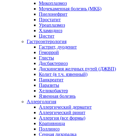
Микоплазмоз
Мочекаменная болезнь (МКБ)
Пиелонефрит
Простатит
Уреаплазмоз
Хламидиоз
Цистит
Гастроэнтерология
Гастрит, дуоденит
Геморрой
Глисты
Дисбактериоз
Дискинезия желчных путей (ДЖВП)
Колит (в т.ч. язвенный)
Панкреатит
Паразиты
Хеликобактер
Язвенная болезнь
Аллергология
Аллергический дерматит
Аллергический ринит
Аллергия (все формы)
Крапивница
Поллиноз
Сенная лихорадка