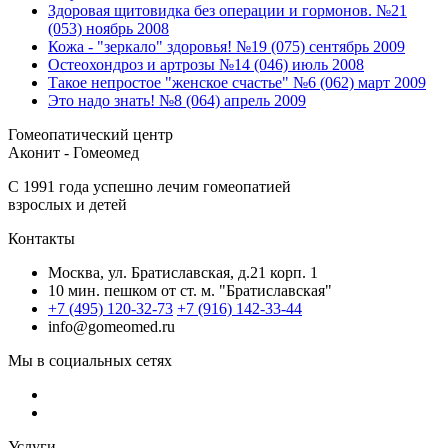
Здоровая щитовидка без операции и гормонов. №21
(053) ноябрь 2008
Кожа - "зеркало" здоровья! №19 (075) сентябрь 2009
Остеохондроз и артрозы №14 (046) июль 2008
Такое непростое "женское счастье" №6 (062) март 2009
Это надо знать! №8 (064) апрель 2009
Гомеопатический центр
Аконит - Гомеомед
C 1991 года успешно лечим гомеопатией
взрослых и детей
Контакты
Москва, ул. Братиславская, д.21 корп. 1
10 мин. пешком от ст. м. "Братиславская"
+7 (495) 120-32-73
+7 (916) 142-33-44
info@gomeomed.ru
Мы в социальных сетях
Услуги