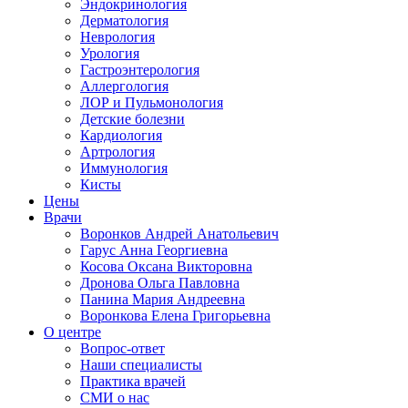
Эндокринология
Дерматология
Неврология
Урология
Гастроэнтерология
Аллергология
ЛОР и Пульмонология
Детские болезни
Кардиология
Артрология
Иммунология
Кисты
Цены
Врачи
Воронков Андрей Анатольевич
Гарус Анна Георгиевна
Косова Оксана Викторовна
Дронова Ольга Павловна
Панина Мария Андреевна
Воронкова Елена Григорьевна
О центре
Вопрос-ответ
Наши специалисты
Практика врачей
СМИ о нас