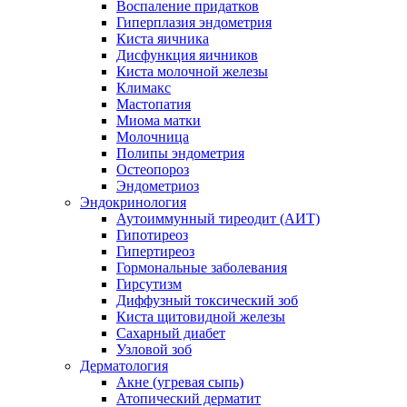
Воспаление придатков
Гиперплазия эндометрия
Киста яичника
Дисфункция яичников
Киста молочной железы
Климакс
Мастопатия
Миома матки
Молочница
Полипы эндометрия
Остеопороз
Эндометриоз
Эндокринология
Аутоиммунный тиреодит (АИТ)
Гипотиреоз
Гипертиреоз
Гормональные заболевания
Гирсутизм
Диффузный токсический зоб
Киста щитовидной железы
Сахарный диабет
Узловой зоб
Дерматология
Акне (угревая сыпь)
Атопический дерматит