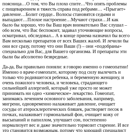
поясница…О том, что Вы плохо спите…Что опять проблемы
с пищеварением и тяжесть справа под ребрами… «Прыгает»
давление…Болит сердце.. Волосы становятся седыми и
выпадают…Плохое настроение…Мучают страхи…И как
было бы хорошо, что бы Ваш врач внимательно Вас слушал –
обо всем, что Вас беспокоит, задавал уточняющие вопросы,
осматривал, обследовал... А в конце приема назначил бы всего
Вам несколько препаратов от всех Ваших жалоб. И лечили бы
они все сразу, потому что они Ваши (!) – они «подобраны»
специально для Вас, для Вашего организма. И препараты эти
были бы абсолютно безвредные.
Да-да, Вы правильно поняли: я говорю именно о гомеопатии!
Именно о враче-гомеопате, которому под силу вылечить и
только что родившегося ребенка, и беременную женщину, и
очень пожилого человека, и человека, страдающего
сильнейшей аллергией, который уже просто не может
принимать ни одно «химическое» лекарство. Гомеопат,
занимаясь лечением основного заболевания, например,
мигрени, одновременно налаживает давление, очищает
сосуды от атеросклеротических бляшек, растворяет песок в
почках, налаживает гормональный фон, очищает кожу от
высыпаний и папиллом, улучшает сон, постепенно
нормализует вес и даже значительно тормозит старение. И все
это становится возможным, потому что хороший специалист