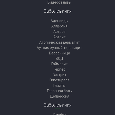
Видеоотзывы
Заболевания
Аденоиды
Аллергия
Артроз
Артрит
Атопический дерматит
Аутоиммунный тиреоидит
Бессонница
ВСД
Гайморит
Герпес
Гастрит
Гипотиреоз
Глисты
Головная боль
Депрессия
Заболевания
Диабет