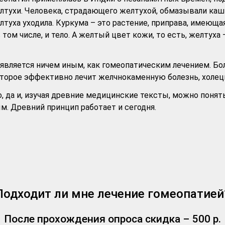
лтухи. Человека, страдающего желтухой, обмазывали каши
лтуха уходила. Куркума – это растение, приправа, имею
в том числе, и тело. А желтый цвет кожи, то есть, желту
является ничем иным, как гомеопатическим лечением. Бол
оторое эффективно лечит желчнокаменную болезнь, холец
да и, изучая древние медицинские тексты, можно понять 
м. Древний принцип работает и сегодня.
Подходит ли мне лечение гомеопатией
После прохождения опроса скидка – 500 р.