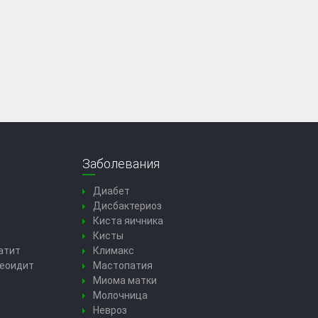
Заболевания
Диабет
Дисбактериоз
Киста яичника
Кисты
атит
Климакс
еоидит
Мастопатия
Миома матки
Молочница
Невроз