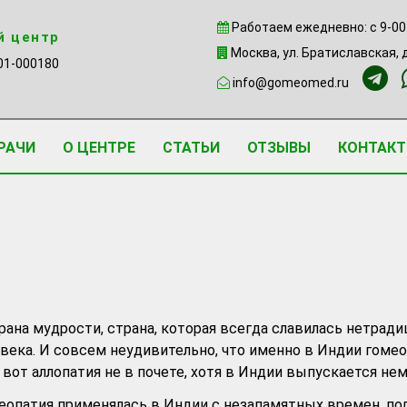
Работаем ежедневно: c 9-00
й центр
Москва, ул. Братиславская, д
01-000180
info@gomeomed.ru
РАЧИ
О ЦЕНТРЕ
СТАТЬИ
ОТЗЫВЫ
КОНТАК
рана мудрости, страна, которая всегда славилась нетрад
века. И совсем неудивительно, что именно в Индии гомео
 вот аллопатия не в почете, хотя в Индии выпускается не
меопатия применялась в Индии с незапамятных времен, по