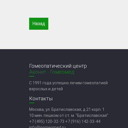
Назад
Гомеопатический центр
Аконит - Гомеомед
C 1991 года успешно лечим гомеопатией
взрослых и детей
Контакты
Москва, ул. Братиславская, д.21 корп. 1
10 мин. пешком от ст. м. "Братиславская"
+7 (495) 120-32-73
+7 (916) 142-33-44
info@gomeomed.ru