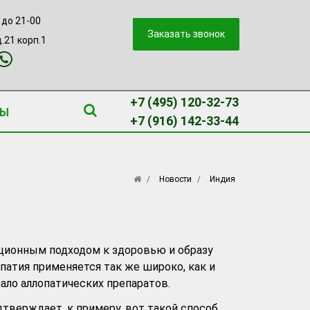
 до 21-00
Заказать звонок
.21 корп.1
+7 (495) 120-32-73
ТЫ
+7 (916) 142-33-44
Новости
Индия
иционным подходом к здоровью и образу
патия применяется так же широко, как и
мало аллопатических препаратов.
дтверждает, к примеру, вот такой способ