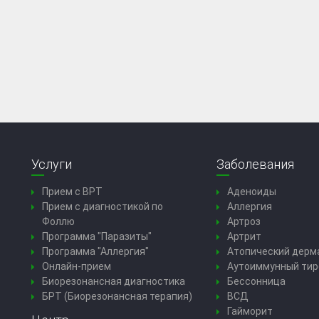
Услуги
Заболевания
Прием с ВРТ
Аденоиды
Прием с диагностикой по
Аллергия
Фоллю
Артроз
Программа "Паразиты"
Артрит
Программа "Аллергия"
Атопический дерм
Онлайн-прием
Аутоиммунный тир
Биорезонансная диагностика
Бессонница
БРТ (Биорезонансная терапия)
ВСД
Гайморит