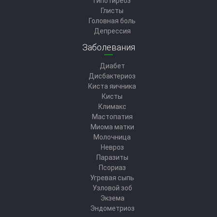
Гипотиреоз
Глисты
Головная боль
Депрессия
Заболевания
Диабет
Дисбактериоз
Киста яичника
Кисты
Климакс
Мастопатия
Миома матки
Молочница
Невроз
Паразиты
Псориаз
Угревая сыпь
Узловой зоб
Экзема
Эндометриоз